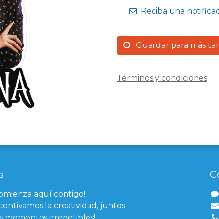
Reciba una notifica
Guardar para más ta
Términos y condiciones
s
C
comienza aquí contigo!
centivamos la creatividad, juntos
 momentos irrepetibles!