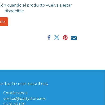
ción cuando el producto vuelva a estar
disponible
rde
ontacte con nosotros
Contáctenos
ventas@partystore.mx
56 3036 1181