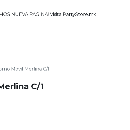
OS NUEVA PAGINA! Visita PartyStore.mx
0
er todo
rno Movil Merlina C/1
Merlina C/1