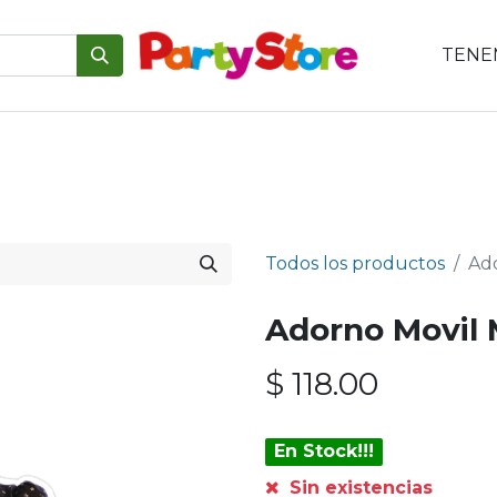
TENEM
emáticas
Para tu mesa
Para el pastel
Personajes
V
Todos los productos
Ado
Adorno Movil 
$
118.00
En Stock!!!
Sin existencias