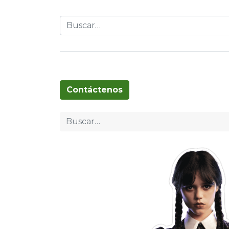
Globos
Cumpleaños
Pascua
T
Contáctenos