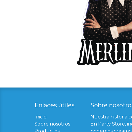
Enlaces útil​
es
Sobre nosotro
Inicio
Nuestra historia 
Sobre nosotros
En Party Store, in
Productos
podemos creamos