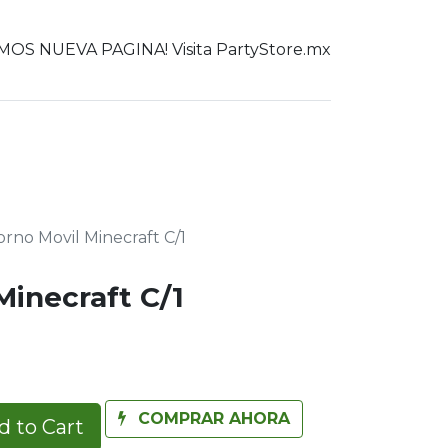
OS NUEVA PAGINA! Visita PartyStore.mx
0
er todo
rno Movil Minecraft C/1
Minecraft C/1
COMPRAR AHORA
 to Cart