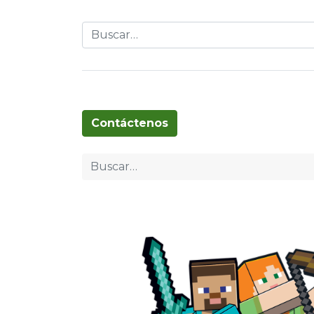
Globos
Cumpleaños
Pascua
T
Contáctenos