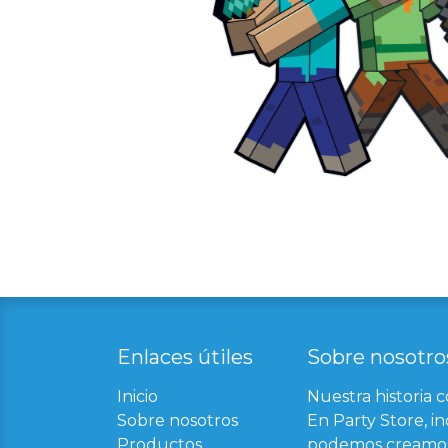
Enlaces útil​
es
Sobre nosotro
Inicio
Nuestra historia 
Sobre nosotros
En Party Store, in
Productos
podemos creamos