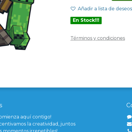
Añadir a lista de deseos
En Stock!!!
Términos y condiciones
s
C
comienza aquí contigo!
centivamos la creatividad, juntos
 momentos irrepetibles!