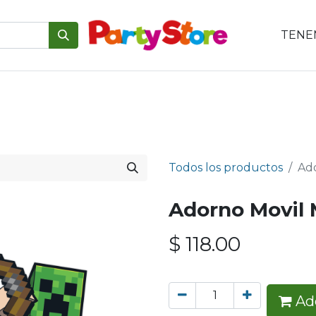
TENEM
emáticas
Para tu mesa
Para el pastel
Personajes
V
Todos los productos
Ado
Adorno Movil 
$
118.00
Add