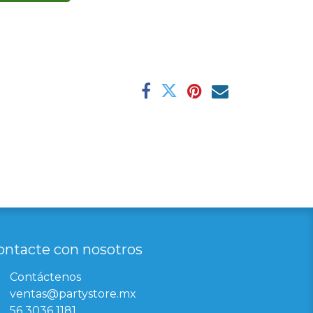
ontacte con nosotros
Contáctenos
ventas@partystore.mx
56 3036 1181