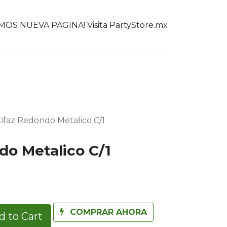
OS NUEVA PAGINA! Visita PartyStore.mx
0
er todo
ifaz Redondo Metalico C/1
do Metalico C/1
COMPRAR AHORA
 to Cart