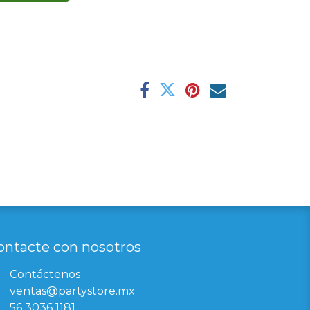
ontacte con nosotros
Contáctenos
ventas@partystore.mx
56 3036 1181