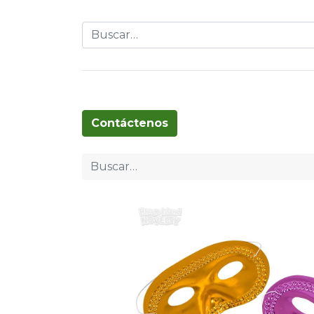
Globos
Cumpleaños
Pascua
T
Contáctenos