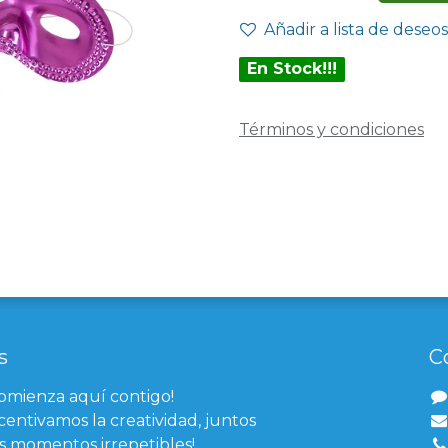
Añadir a lista de deseos
En Stock!!!
Términos y condiciones
s
C
comienza aquí contigo!
centivamos la creatividad, juntos
 momentos irrepetibles!