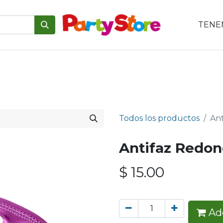
TENEM
emáticas
Para tu mesa
Para el pastel
Personajes
V
Todos los productos
Ant
Antifaz Redon
$
15.00
Add