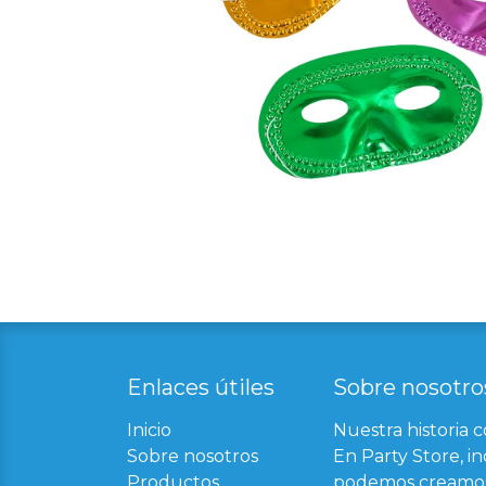
Enlaces útil​
es
Sobre nosotro
Inicio
Nuestra historia 
Sobre nosotros
En Party Store, in
Productos
podemos creamos