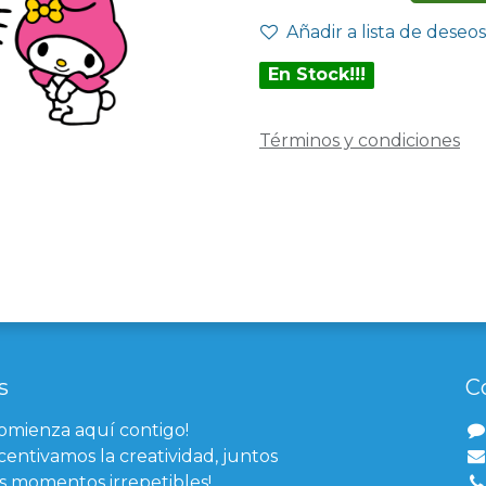
Añadir a lista de deseos
En Stock!!!
Términos y condiciones
s
C
comienza aquí contigo!
centivamos la creatividad, juntos
 momentos irrepetibles!