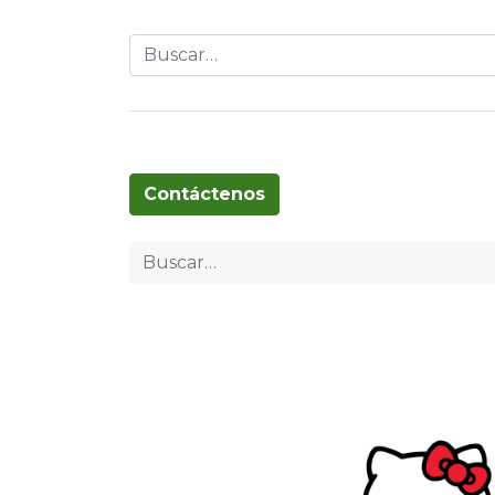
Globos
Cumpleaños
Pascua
T
Contáctenos