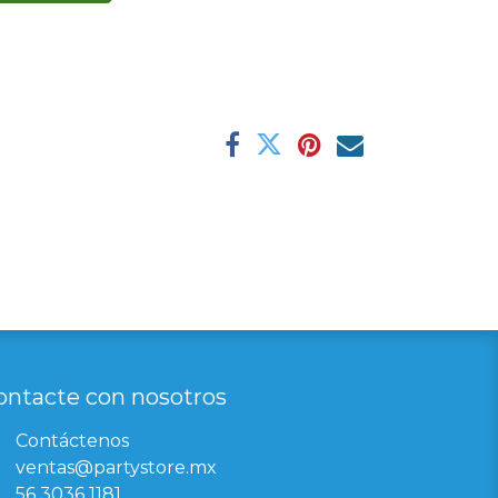
ontacte con nosotros
Contáctenos
ventas@partystore.mx
56 3036 1181