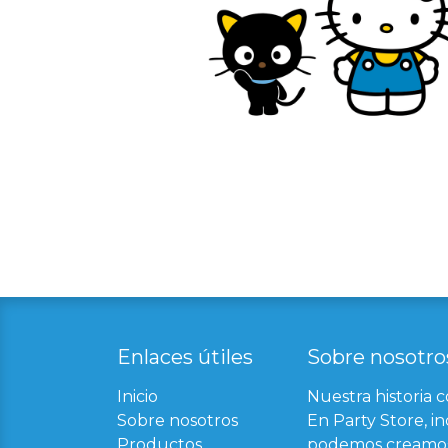
Enlaces útil​
es
Sobre nosotro
Inicio
Nuestra historia 
Sobre nosotros
En Party Store, in
Productos
podemos creamos