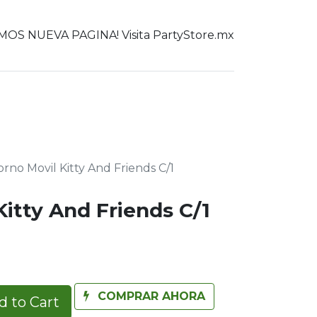
OS NUEVA PAGINA! Visita PartyStore.mx
0
er todo
rno Movil Kitty And Friends C/1
itty And Friends C/1
COMPRAR AHORA
 to Cart