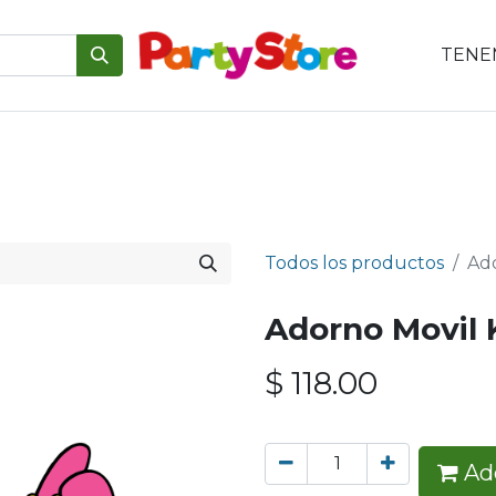
TENEM
emáticas
Para tu mesa
Para el pastel
Personajes
V
Todos los productos
Ado
Adorno Movil K
$
118.00
Add