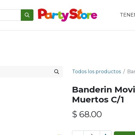
TENEM
emáticas
Para tu mesa
Para el pastel
Personajes
V
Todos los productos
Ban
Banderin Movi
Muertos C/1
$
68.00