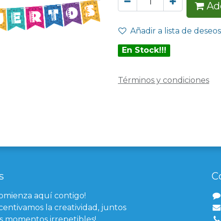
Add
Añadir a lista de deseos
En Stock!!!
Términos y condiciones
s
C
comienza aquí contigo!
centivamos la creatividad, juntos
 momentos irrepetibles!