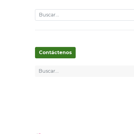
Globos
Cumpleaños
Pascua
T
Contáctenos