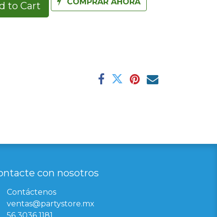
COMPRAR AHORA
 to Cart
ontacte con nosotros
Contáctenos
ventas@partystore.mx
56 3036 1181