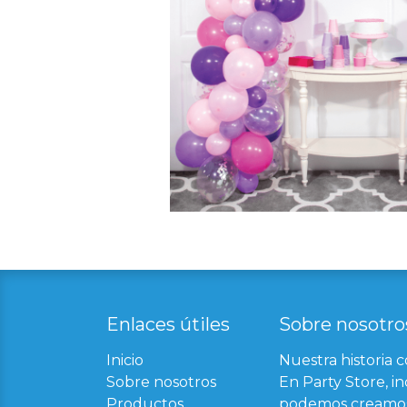
Enlaces útil​
es
Sobre nosotro
Inicio
Nuestra historia 
Sobre nosotros
En Party Store, in
Productos
podemos creamos