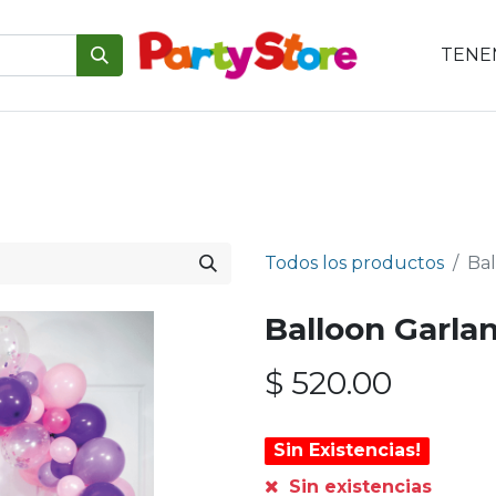
TENEM
emáticas
Para tu mesa
Para el pastel
Personajes
V
Todos los productos
Bal
Balloon Garlan
$
520.00
Sin Existencias!
Sin existencias