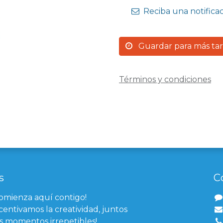
Reciba una notifica
Guardar para más ta
Términos y condiciones
s
C
comienza aquí contigo!
centivamos la creatividad, juntos
 momentos irrepetibles!