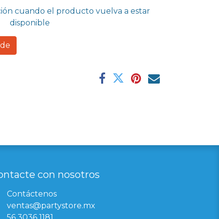
ción cuando el producto vuelva a estar
disponible
rde
ontacte con nosotros
Contáctenos
ventas@partystore.mx
56 3036 1181