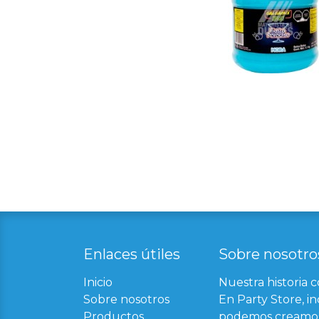
Enlaces útil​
es
Sobre nosotro
Inicio
Nuestra historia 
Sobre nosotros
En Party Store, in
Productos
podemos creamos