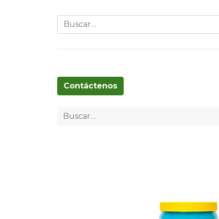
Globos
Cumpleaños
Pascua
T
Contáctenos