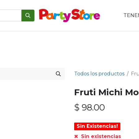
TENEM
emáticas
Para tu mesa
Para el pastel
Personajes
V
Todos los productos
Fru
Fruti Michi Mo
$
98.00
Sin Existencias!
Sin existencias