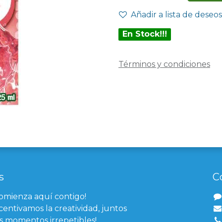
Añadir a lista de deseos
En Stock!!!
Términos y condiciones
s
C
comienza aquí contigo!
centivamos la creatividad, juntos
 momentos irrepetibles!