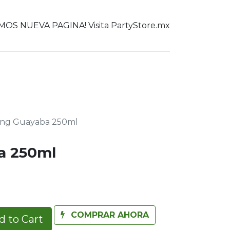
OS NUEVA PAGINA! Visita PartyStore.mx
0
er todo
ing Guayaba 250ml
a 250ml
COMPRAR AHORA
 to Cart