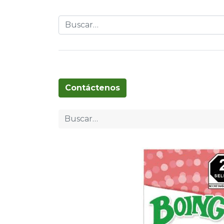
Globos
Cumpleaños
Pascua
T
Contáctenos