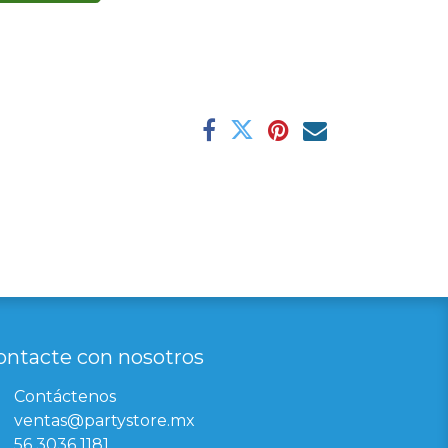
ontacte con nosotros
Contáctenos
ventas@partystore.mx
56 3036 1181