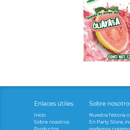
Enlaces útil​
es
Sobre nosotro
Inicio
Nuestra historia 
Sobre nosotros
En Party Store, in
Productos
podemos creamos