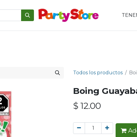
TENEM
emáticas
Para tu mesa
Para el pastel
Personajes
V
Todos los productos
Bo
Boing Guayab
$
12.00
Add