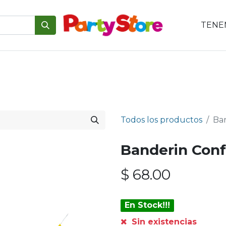
TENEM
emáticas
Para tu mesa
Para el pastel
Personajes
V
Todos los productos
Ban
Banderin Confe
$
68.00
En Stock!!!
Sin existencias