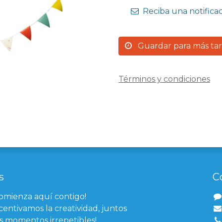
Reciba una notifica
Guardar para más ta
Términos y condiciones
s
C
comienza aquí contigo!
centivamos la creatividad, juntos
 momentos irrepetibles!