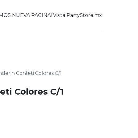
OS NUEVA PAGINA! Visita PartyStore.mx
0
er todo
derin Confeti Colores C/1
ti Colores C/1