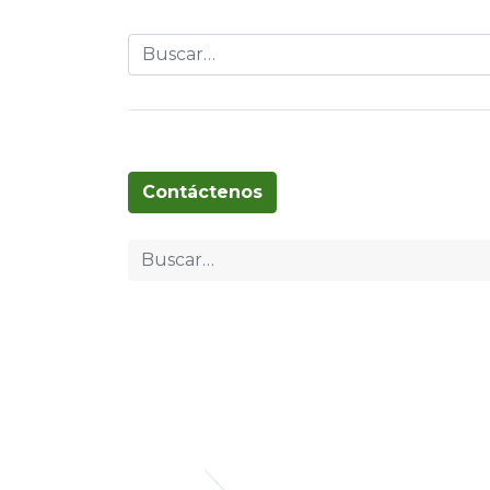
Globos
Cumpleaños
Pascua
T
Contáctenos