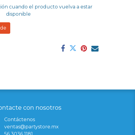
ción cuando el producto vuelva a estar
disponible
rde
ontacte con nosotros
Contáctenos
ventas@partystore.mx
56 3036 1181