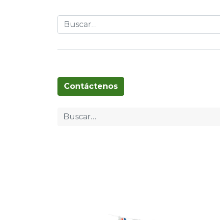
Globos
Cumpleaños
Pascua
T
Contáctenos