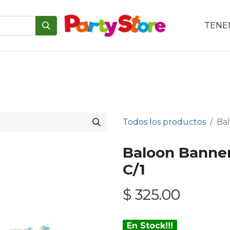
TENEM
emáticas
Para tu mesa
Para el pastel
Personajes
V
Todos los productos
Bal
Baloon Banner
C/1
$
325.00
En Stock!!!