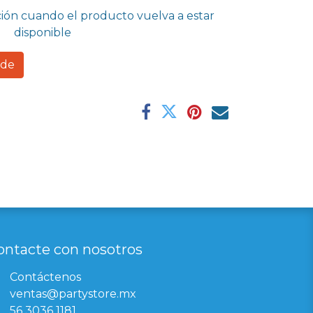
ción cuando el producto vuelva a estar
disponible
rde
ontacte con nosotros
Contáctenos
ventas@partystore.mx
56 3036 1181