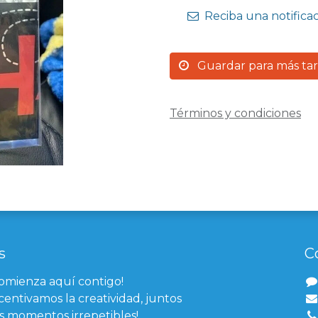
Reciba una notifica
Guardar para más ta
Términos y condiciones
s
C
comienza aquí contigo!
centivamos la creatividad, juntos
 momentos irrepetibles!