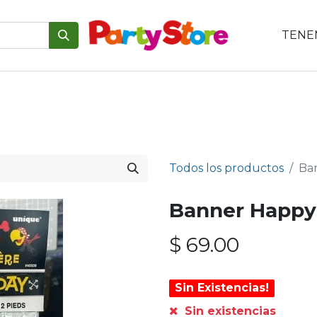
TENEM
emáticas
Para tu mesa
Para el pastel
Personajes
V
Todos los productos
Ban
Banner Happy 
$
69.00
Sin Existencias!
Sin existencias