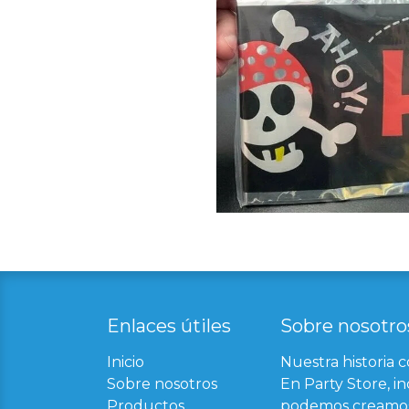
Enlaces útil​
es
Sobre nosotro
Inicio
Nuestra historia 
Sobre nosotros
En Party Store, in
Productos
podemos creamos