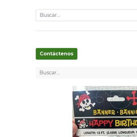
Globos
Cumpleaños
Pascua
T
Contáctenos