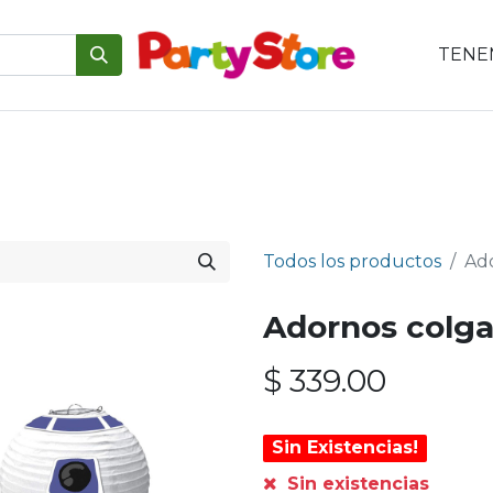
TENEM
emáticas
Para tu mesa
Para el pastel
Personajes
V
Todos los productos
Ado
Adornos colga
$
339.00
Sin Existencias!
Sin existencias