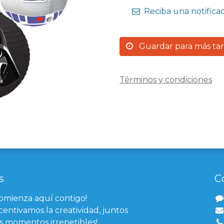
Reciba una notifica
Guardar para más ta
Términos y condiciones
s
C
comienza aquí contigo!
centivamos la creatividad, juntos
 momentos irrepetibles!