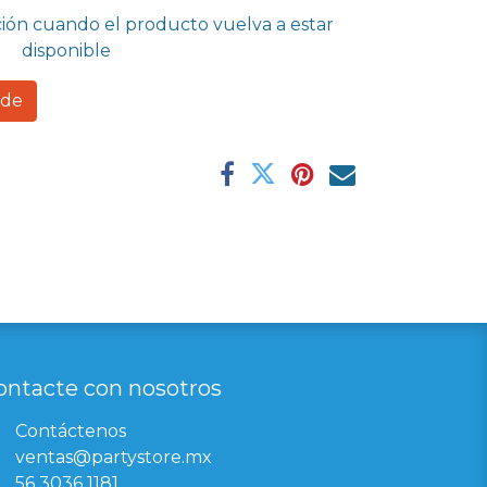
ción cuando el producto vuelva a estar
disponible
rde
ontacte con nosotros
Contáctenos
ventas@partystore.mx
56 3036 1181