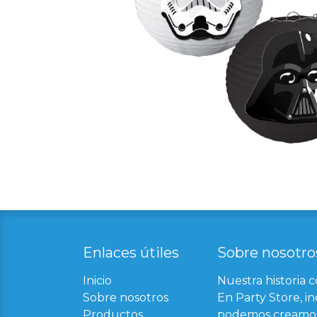
Enlaces útil​
es
Sobre nosotro
Inicio
Nuestra historia 
Sobre nosotros
En Party Store, in
Productos
podemos creamos