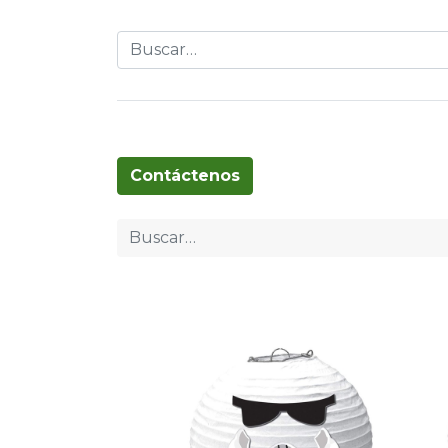
Globos
Cumpleaños
Pascua
T
Contáctenos