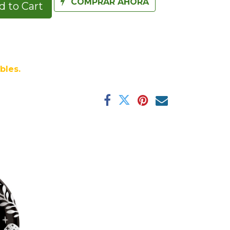
COMPRAR AHORA
 to Cart
bles.