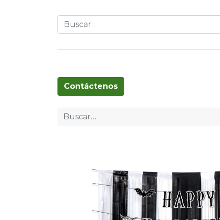
Globos
Cumpleaños
Pascua
T
Contáctenos