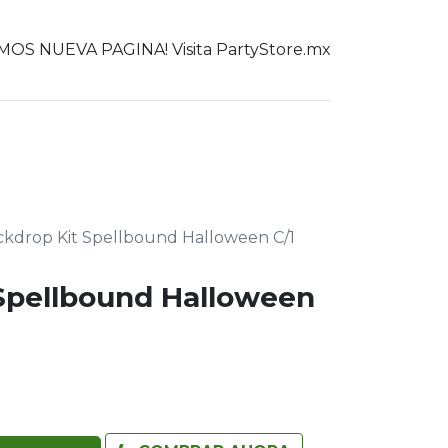
OS NUEVA PAGINA! Visita PartyStore.mx
0
er todo
ckdrop Kit Spellbound Halloween C/1
Spellbound Halloween