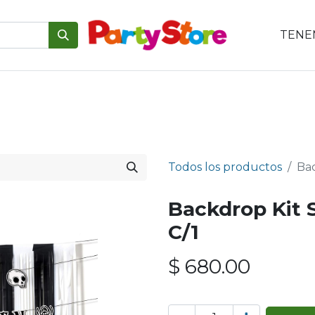
TENEM
emáticas
Para tu mesa
Para el pastel
Personajes
V
Todos los productos
Ba
Backdrop Kit 
C/1
$
680.00