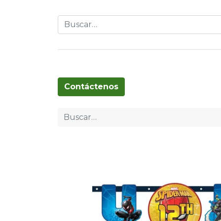
Globos
Cumpleaños
Pascua
T
Contáctenos