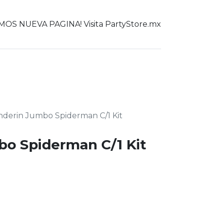
OS NUEVA PAGINA! Visita PartyStore.mx
0
er todo
nderin Jumbo Spiderman C/1 Kit
o Spiderman C/1 Kit