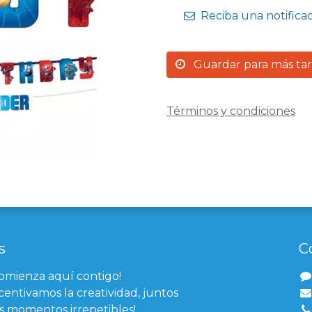
Reciba una notifica
Guardar para más ta
Términos y condiciones
s
C
comienza aquí contigo!
centivamos la creatividad, juntos
 momentos irrepetibles!