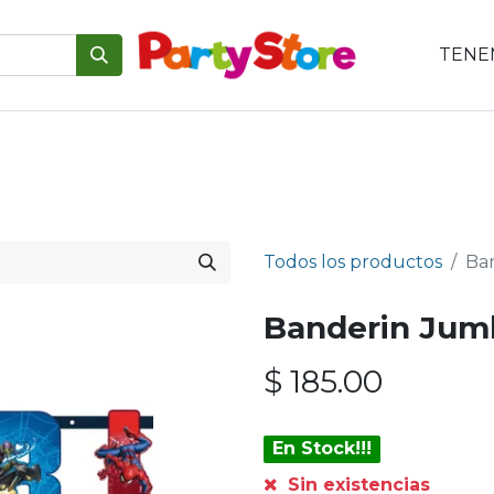
TENEM
emáticas
Para tu mesa
Para el pastel
Personajes
V
Todos los productos
Ba
Banderin Jumb
$
185.00
En Stock!!!
Sin existencias