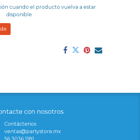
ción cuando el producto vuelva a estar
disponible
rde
ontacte con nosotros
Contáctenos
ventas@partystore.mx
56 3036 1181