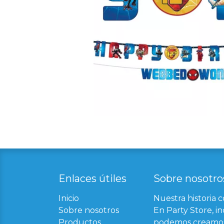
Enlaces útil​
es
Sobre nosotro
Inicio
Nuestra historia 
Sobre nosotros
En Party Store, in
Productos
podemos creamos