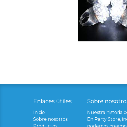
Enlaces útil​
es
Sobre nosotro
Inicio
Nuestra historia 
Sobre nosotros
En Party Store, in
Productos
podemos creamos