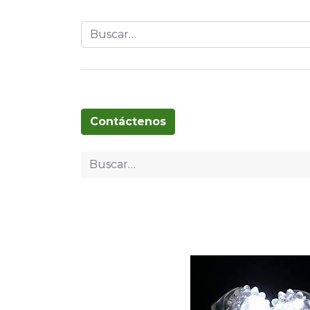
Globos
Cumpleaños
Pascua
T
Contáctenos