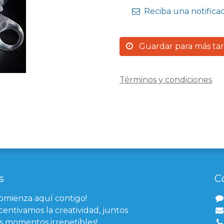
Reciba una notifica
Guardar para más ta
Términos y condiciones
s
C
comienza aquí contigo!
centivamos la creatividad, juntos
 momentos irrepetibles!