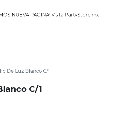
OS NUEVA PAGINA! Visita PartyStore.mx
0
er todo
llo De Luz Blanco C/1
Blanco C/1