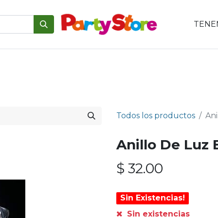
TENEM
emáticas
Para tu mesa
Para el pastel
Personajes
V
Todos los productos
Ani
Anillo De Luz 
$
32.00
Sin Existencias!
Sin existencias