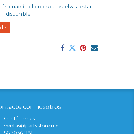
ción cuando el producto vuelva a estar
disponible
rde
ontacte con nosotros
Contáctenos
ventas@partystore.mx
56 3036 1181