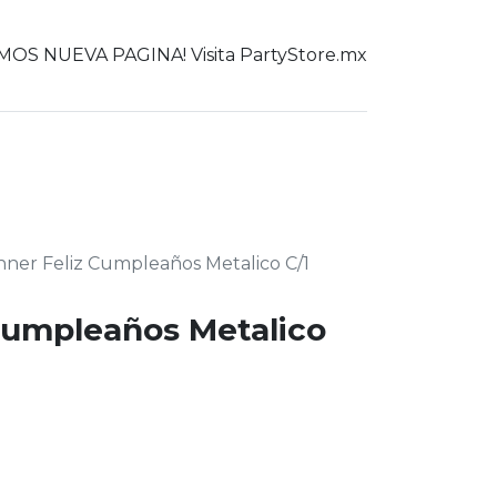
OS NUEVA PAGINA! Visita PartyStore.mx
0
er todo
ner Feliz Cumpleaños Metalico C/1
Cumpleaños Metalico