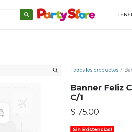
TENEM
emáticas
Para tu mesa
Para el pastel
Personajes
V
Todos los productos
Ban
Banner Feliz 
C/1
$
75.00
Sin Existencias!