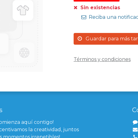
Sin existencias
Reciba una notifica
Guardar para más ta
Términos y condiciones
s
C
comienza aquí contigo!
centivamos la creatividad, juntos
 momentos irrepetibles!