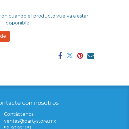
ción cuando el producto vuelva a estar
disponible
rde
ontacte con nosotros
Contáctenos
ventas@partystore.mx
56 3036 1181