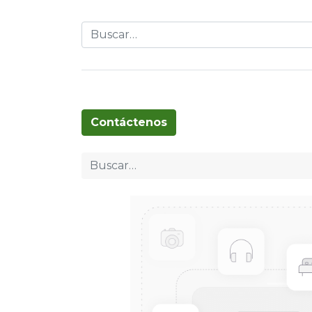
Globos
Cumpleaños
Pascua
T
Contáctenos