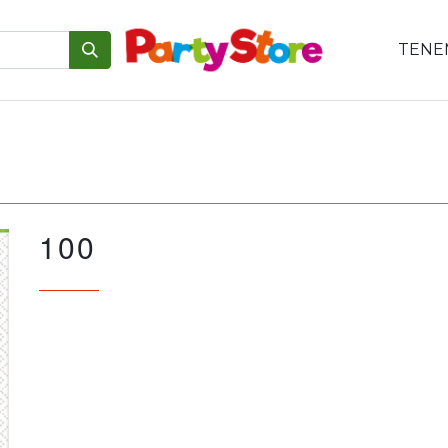
TENEM
emáticas
Para tu mesa
Para el pastel
Personajes
V
100