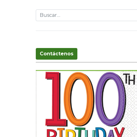
Globos
Cumpleaños
Pascua
T
Contáctenos