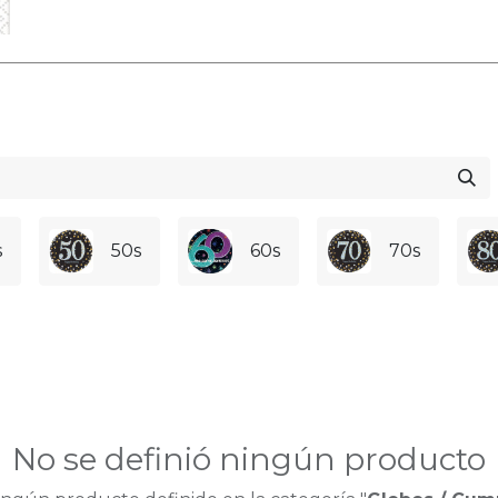
s
C
comienza aquí contigo!
centivamos la creatividad, juntos
 momentos irrepetibles!
dedicado a ayudarte a celebrar
n! Desde una revelación de genero
ños 100!
s
50s
60s
70s
No se definió ningún producto