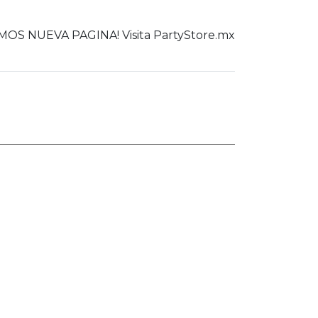
OS NUEVA PAGINA! Visita PartyStore.mx
0
er todo