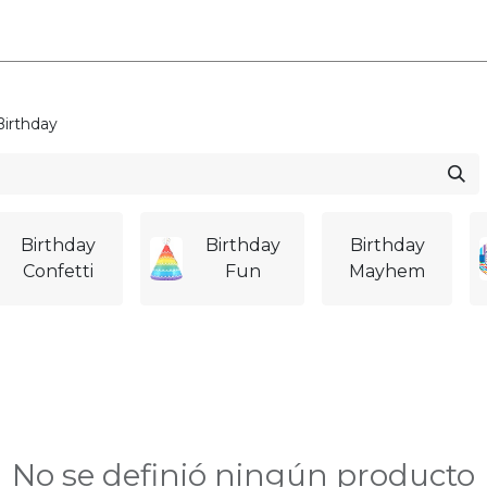
s
C
comienza aquí contigo!
centivamos la creatividad, juntos
 momentos irrepetibles!
irthday
dedicado a ayudarte a celebrar
n! Desde una revelación de genero
ños 100!
Birthday
Birthday
Birthday
Confetti
Fun
Mayhem
No se definió ningún producto