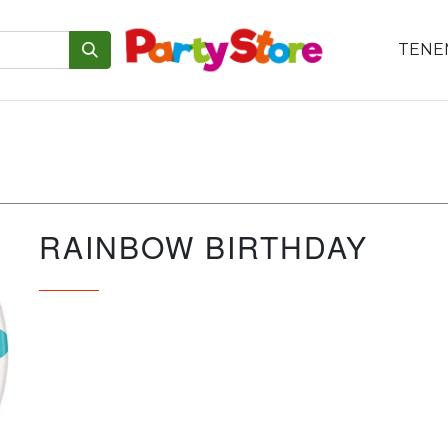
TENEM
emáticas
Para tu mesa
Para el pastel
Personajes
V
RAINBOW BIRTHDAY