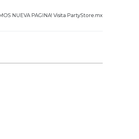
OS NUEVA PAGINA! Visita PartyStore.mx
0
er todo