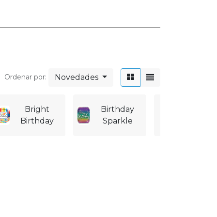
ontacte con nosotros
Contáctenos
ventas@partystore.mx
56 3036 1181
Novedades
Ordenar por:
Bright
Birthday
Birthday
Birthday
Sparkle
Stripes