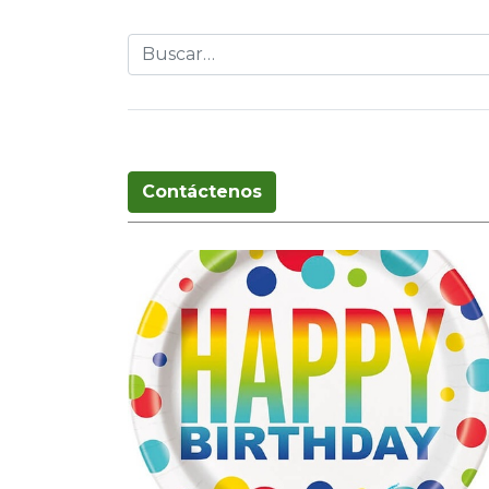
Globos
Cumpleaños
Pascua
T
Contáctenos