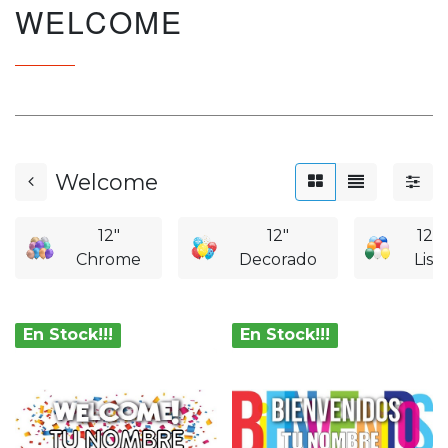
WELCOME
Welcome
12"
12"
12"
Chrome
Decorado
Liso
En Stock!!!
En Stock!!!