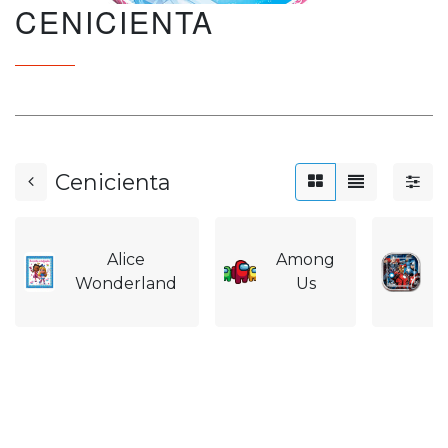
CENICIENTA
Cenicienta
Alice
Among
A
Wonderland
Us