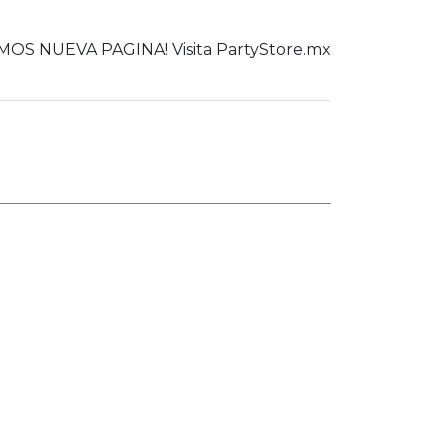
OS NUEVA PAGINA! Visita PartyStore.mx
0
er todo