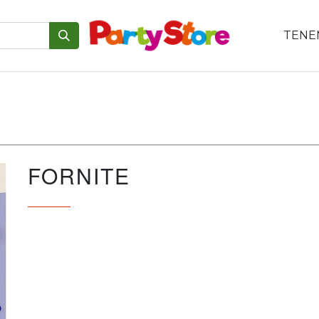
TENEM
emáticas
Para tu mesa
Para el pastel
Personajes
V
FORNITE