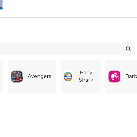
s
C
comienza aquí contigo!
centivamos la creatividad, juntos
 momentos irrepetibles!
dedicado a ayudarte a celebrar
n! Desde una revelación de genero
ños 100!
Baby
Avengers
Barb
Shark