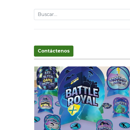
Globos
Cumpleaños
Pascua
T
Contáctenos