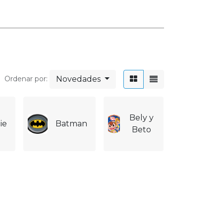
ontacte con nosotros
Contáctenos
ventas@partystore.mx
56 3036 1181
Novedades
Ordenar por:
Bely y
Bloc
ie
Batman
Beto
Part