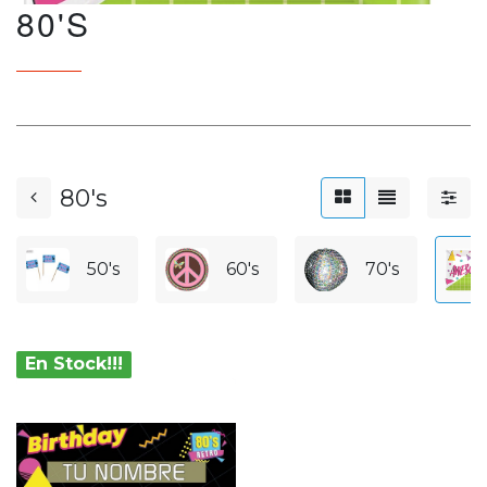
80'S
80's
50's
60's
70's
En Stock!!!